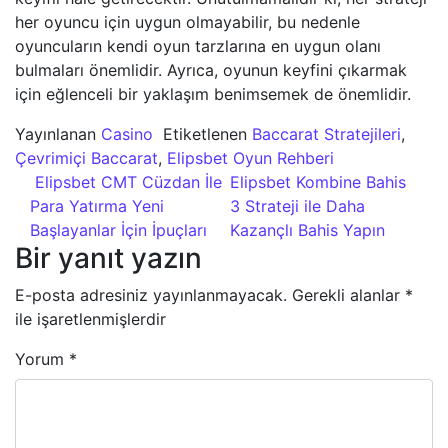
her oyuncu için uygun olmayabilir, bu nedenle
oyuncuların kendi oyun tarzlarına en uygun olanı
bulmaları önemlidir. Ayrıca, oyunun keyfini çıkarmak
için eğlenceli bir yaklaşım benimsemek de önemlidir.
Yayınlanan
Casino
Etiketlenen
Baccarat Stratejileri
,
Çevrimiçi Baccarat
,
Elipsbet Oyun Rehberi
Yazı dolaşımı
Elipsbet CMT Cüzdan İle
Elipsbet Kombine Bahis
Para Yatırma Yeni
3 Strateji ile Daha
Başlayanlar İçin İpuçları
Kazançlı Bahis Yapın
Bir yanıt yazın
E-posta adresiniz yayınlanmayacak.
Gerekli alanlar
*
ile işaretlenmişlerdir
Yorum
*