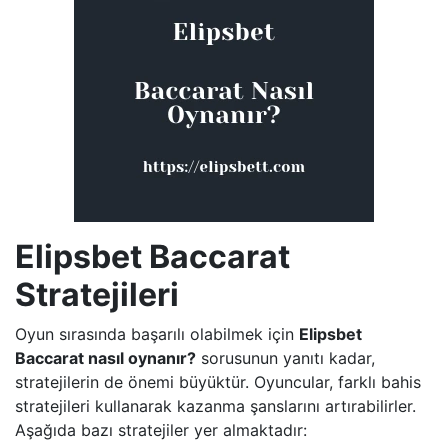
Elipsbet Baccarat
Stratejileri
Oyun sırasında başarılı olabilmek için
Elipsbet
Baccarat nasıl oynanır?
sorusunun yanıtı kadar,
stratejilerin de önemi büyüktür. Oyuncular, farklı bahis
stratejileri kullanarak kazanma şanslarını artırabilirler.
Aşağıda bazı stratejiler yer almaktadır: