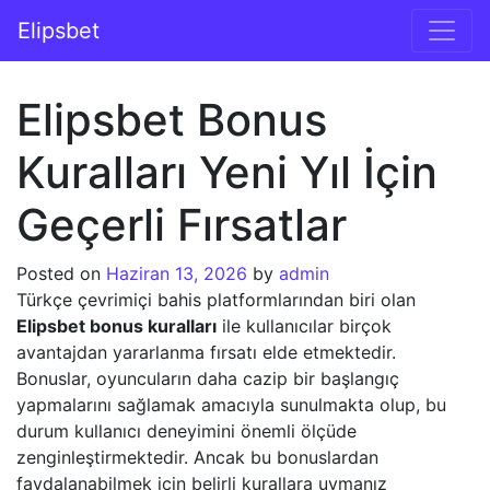
İçeriğe geç
Elipsbet
Ana gezinti
Elipsbet Bonus
Kuralları Yeni Yıl İçin
Geçerli Fırsatlar
Posted on
Haziran 13, 2026
by
admin
Türkçe çevrimiçi bahis platformlarından biri olan
Elipsbet bonus kuralları
ile kullanıcılar birçok
avantajdan yararlanma fırsatı elde etmektedir.
Bonuslar, oyuncuların daha cazip bir başlangıç
yapmalarını sağlamak amacıyla sunulmakta olup, bu
durum kullanıcı deneyimini önemli ölçüde
zenginleştirmektedir. Ancak bu bonuslardan
faydalanabilmek için belirli kurallara uymanız