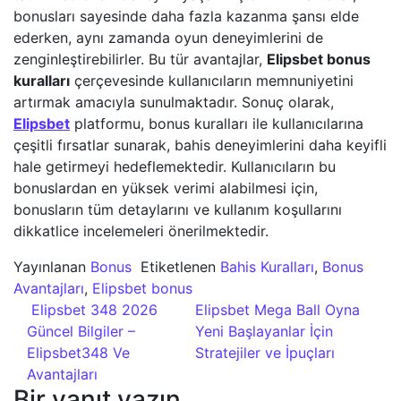
bonusları sayesinde daha fazla kazanma şansı elde
ederken, aynı zamanda oyun deneyimlerini de
zenginleştirebilirler. Bu tür avantajlar,
Elipsbet bonus
kuralları
çerçevesinde kullanıcıların memnuniyetini
artırmak amacıyla sunulmaktadır. Sonuç olarak,
Elipsbet
platformu, bonus kuralları ile kullanıcılarına
çeşitli fırsatlar sunarak, bahis deneyimlerini daha keyifli
hale getirmeyi hedeflemektedir. Kullanıcıların bu
bonuslardan en yüksek verimi alabilmesi için,
bonusların tüm detaylarını ve kullanım koşullarını
dikkatlice incelemeleri önerilmektedir.
Yayınlanan
Bonus
Etiketlenen
Bahis Kuralları
,
Bonus
Avantajları
,
Elipsbet bonus
Yazı dolaşımı
Elipsbet 348 2026
Elipsbet Mega Ball Oyna
Güncel Bilgiler –
Yeni Başlayanlar İçin
Elipsbet348 Ve
Stratejiler ve İpuçları
Avantajları
Bir yanıt yazın