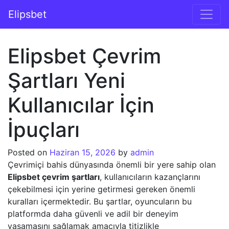
İçeriğe geç
Elipsbet
Ana gezinti
Elipsbet Çevrim
Şartları Yeni
Kullanıcılar İçin
İpuçları
Posted on
Haziran 15, 2026
by
admin
Çevrimiçi bahis dünyasında önemli bir yere sahip olan
Elipsbet çevrim şartları
, kullanıcıların kazançlarını
çekebilmesi için yerine getirmesi gereken önemli
kuralları içermektedir. Bu şartlar, oyuncuların bu
platformda daha güvenli ve adil bir deneyim
yaşamasını sağlamak amacıyla titizlikle