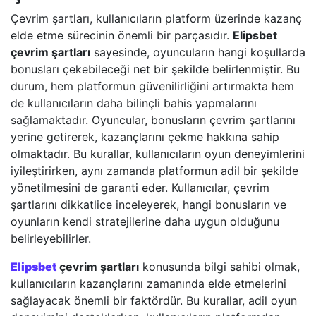
Çevrim şartları, kullanıcıların platform üzerinde kazanç
elde etme sürecinin önemli bir parçasıdır.
Elipsbet
çevrim şartları
sayesinde, oyuncuların hangi koşullarda
bonusları çekebileceği net bir şekilde belirlenmiştir. Bu
durum, hem platformun güvenilirliğini artırmakta hem
de kullanıcıların daha bilinçli bahis yapmalarını
sağlamaktadır. Oyuncular, bonusların çevrim şartlarını
yerine getirerek, kazançlarını çekme hakkına sahip
olmaktadır. Bu kurallar, kullanıcıların oyun deneyimlerini
iyileştirirken, aynı zamanda platformun adil bir şekilde
yönetilmesini de garanti eder. Kullanıcılar, çevrim
şartlarını dikkatlice inceleyerek, hangi bonusların ve
oyunların kendi stratejilerine daha uygun olduğunu
belirleyebilirler.
Elipsbet
çevrim şartları
konusunda bilgi sahibi olmak,
kullanıcıların kazançlarını zamanında elde etmelerini
sağlayacak önemli bir faktördür. Bu kurallar, adil oyun