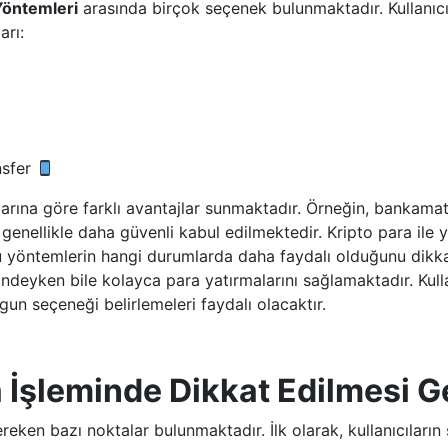
Yöntemleri
arasında birçok seçenek bulunmaktadır. Kullanıcıl
arı:
nsfer
çlarına göre farklı avantajlar sunmaktadır. Örneğin, bankamatik
enellikle daha güvenli kabul edilmektedir. Kripto para ile ya
 bu yöntemlerin hangi durumlarda daha faydalı olduğunu dikka
indeyken bile kolayca para yatırmalarını sağlamaktadır. Kulla
un seçeneği belirlemeleri faydalı olacaktır.
a İşleminde Dikkat Edilmesi G
eken bazı noktalar bulunmaktadır. İlk olarak, kullanıcıların