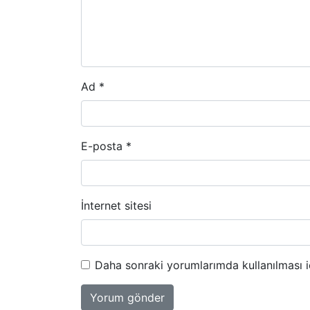
Ad
*
E-posta
*
İnternet sitesi
Daha sonraki yorumlarımda kullanılması i