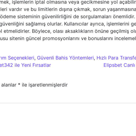
mek, işlemlerin iptal olmasına veya gecikmesine yol açabilir.
eri vardır ve bu limitlerin dışına çıkmak, sorun yaşanmasına 
a ödeme sisteminin güvenilirliğini de sorgulamaları önemlidir
 güvenliğini sağlamış olurlar. Kullanıcılar ayrıca, işlemlerini 
 etmelidirler. Böylece, olası aksaklıkların önüne geçilmiş olu
usu sitenin güncel promosyonlarını ve bonuslarını incelemele
rım Seçenekleri
,
Güvenli Bahis Yöntemleri
,
Hızlı Para Transfe
342 ile Yeni Fırsatlar
Elipsbet Canlı
 alanlar
*
ile işaretlenmişlerdir