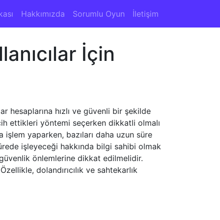
ikası
Hakkımızda
Sorumlu Oyun
İletişim
anıcılar İçin
ar hesaplarına hızlı ve güvenli bir şekilde
rcih ettikleri yöntemi seçerken dikkatli olmalı
a işlem yaparken, bazıları daha uzun süre
sürede işleyeceği hakkında bilgi sahibi olmak
venlik önlemlerine dikkat edilmelidir.
Özellikle, dolandırıcılık ve sahtekarlık