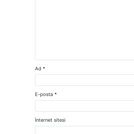
Ad
*
E-posta
*
İnternet sitesi