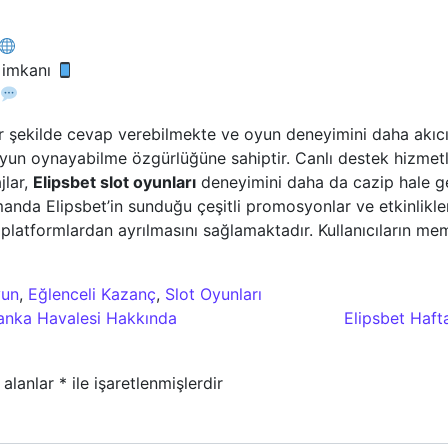
 imkanı
bir şekilde cevap verebilmekte ve oyun deneyimini daha akıc
 oyun oynayabilme özgürlüğüne sahiptir. Canlı destek hizmetl
jlar,
Elipsbet slot oyunları
deneyimini daha da cazip hale ge
nda Elipsbet’in sunduğu çeşitli promosyonlar ve etkinlikler i
er platformlardan ayrılmasını sağlamaktadır. Kullanıcıların me
yun
,
Eğlenceli Kazanç
,
Slot Oyunları
anka Havalesi Hakkında
Elipsbet Hafta
 alanlar
*
ile işaretlenmişlerdir