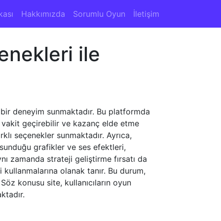
ikası
Hakkımızda
Sorumlu Oyun
İletişim
nekleri ile
ı bir deneyim sunmaktadır. Bu platformda
li vakit geçirebilir ve kazanç elde etme
arklı seçenekler sunmaktadır. Ayrıca,
sunduğu grafikler ve ses efektleri,
nı zamanda strateji geliştirme fırsatı da
i kullanmalarına olanak tanır. Bu durum,
Söz konusu site, kullanıcıların oyun
ktadır.