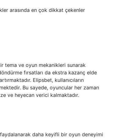
likler arasında en çok dikkat çekenler
 bir tema ve oyun mekanikleri sunarak
 döndürme fırsatları da ekstra kazanç elde
ırmaktadır. Elipsbet, kullanıcıların
lemektedir. Bu sayede, oyuncular her zaman
taze ve heyecan verici kalmaktadır.
 faydalanarak daha keyifli bir oyun deneyimi