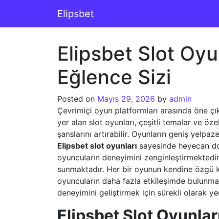
İçeriğe geç
Elipsbet
Ana gezinti
Elipsbet Slot Oyu
Eğlence Sizi
Posted on
Mayıs 29, 2026
by
admin
Çevrimiçi oyun platformları arasında öne ç
yer alan slot oyunları, çeşitli temalar ve öze
şanslarını artırabilir. Oyunların geniş yelp
Elipsbet slot oyunları
sayesinde heyecan dolu
oyuncuların deneyimini zenginleştirmektedi
sunmaktadır. Her bir oyunun kendine özgü kur
oyuncuların daha fazla etkileşimde bulunmala
deneyimini geliştirmek için sürekli olarak ye
Elipsbet Slot Oyunları