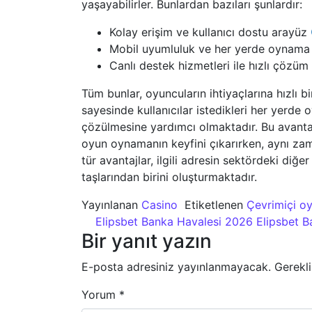
yaşayabilirler. Bunlardan bazıları şunlardır:
Kolay erişim ve kullanıcı dostu arayüz
Mobil uyumluluk ve her yerde oynama
Canlı destek hizmetleri ile hızlı çözüm
Tüm bunlar, oyuncuların ihtiyaçlarına hızlı 
sayesinde kullanıcılar istedikleri her yerde
çözülmesine yardımcı olmaktadır. Bu avanta
oyun oynamanın keyfini çıkarırken, aynı zama
tür avantajlar, ilgili adresin sektördeki diğ
taşlarından birini oluşturmaktadır.
Yayınlanan
Casino
Etiketlenen
Çevrimiçi o
Yazı dolaşımı
Elipsbet Banka Havalesi 2026 Elipsbet B
Bir yanıt yazın
E-posta adresiniz yayınlanmayacak.
Gerekli
Yorum
*