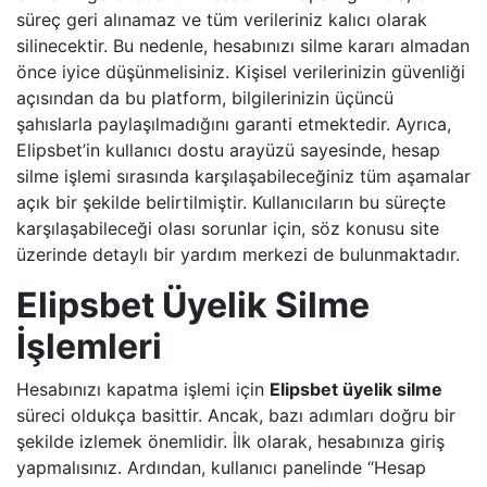
süreç geri alınamaz ve tüm verileriniz kalıcı olarak
silinecektir. Bu nedenle, hesabınızı silme kararı almadan
önce iyice düşünmelisiniz. Kişisel verilerinizin güvenliği
açısından da bu platform, bilgilerinizin üçüncü
şahıslarla paylaşılmadığını garanti etmektedir. Ayrıca,
Elipsbet’in kullanıcı dostu arayüzü sayesinde, hesap
silme işlemi sırasında karşılaşabileceğiniz tüm aşamalar
açık bir şekilde belirtilmiştir. Kullanıcıların bu süreçte
karşılaşabileceği olası sorunlar için, söz konusu site
üzerinde detaylı bir yardım merkezi de bulunmaktadır.
Elipsbet Üyelik Silme
İşlemleri
Hesabınızı kapatma işlemi için
Elipsbet üyelik silme
süreci oldukça basittir. Ancak, bazı adımları doğru bir
şekilde izlemek önemlidir. İlk olarak, hesabınıza giriş
yapmalısınız. Ardından, kullanıcı panelinde “Hesap