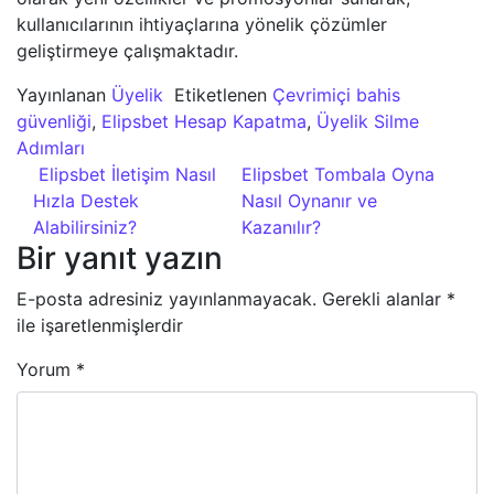
kullanıcılarının ihtiyaçlarına yönelik çözümler
geliştirmeye çalışmaktadır.
Yayınlanan
Üyelik
Etiketlenen
Çevrimiçi bahis
güvenliği
,
Elipsbet Hesap Kapatma
,
Üyelik Silme
Adımları
Yazı dolaşımı
Elipsbet İletişim Nasıl
Elipsbet Tombala Oyna
Hızla Destek
Nasıl Oynanır ve
Alabilirsiniz?
Kazanılır?
Bir yanıt yazın
E-posta adresiniz yayınlanmayacak.
Gerekli alanlar
*
ile işaretlenmişlerdir
Yorum
*