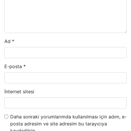
Ad
*
E-posta
*
İnternet sitesi
Daha sonraki yorumlarımda kullanılması için adım, e-
posta adresim ve site adresim bu tarayıcıya
kaydedilsin.