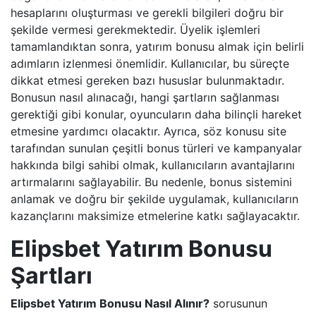
hesaplarını oluşturması ve gerekli bilgileri doğru bir
şekilde vermesi gerekmektedir. Üyelik işlemleri
tamamlandıktan sonra, yatırım bonusu almak için belirli
adımların izlenmesi önemlidir. Kullanıcılar, bu süreçte
dikkat etmesi gereken bazı hususlar bulunmaktadır.
Bonusun nasıl alınacağı, hangi şartların sağlanması
gerektiği gibi konular, oyuncuların daha bilinçli hareket
etmesine yardımcı olacaktır. Ayrıca, söz konusu site
tarafından sunulan çeşitli bonus türleri ve kampanyalar
hakkında bilgi sahibi olmak, kullanıcıların avantajlarını
artırmalarını sağlayabilir. Bu nedenle, bonus sistemini
anlamak ve doğru bir şekilde uygulamak, kullanıcıların
kazançlarını maksimize etmelerine katkı sağlayacaktır.
Elipsbet Yatırım Bonusu
Şartları
Elipsbet Yatırım Bonusu Nasıl Alınır?
sorusunun