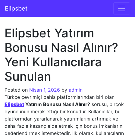
İçeriğe geç
Elipsbet
Ana gezinti
Elipsbet Yatırım
Bonusu Nasıl Alınır?
Yeni Kullanıcılara
Sunulan
Posted on
Nisan 1, 2026
by
admin
Türkçe çevrimiçi bahis platformlarından biri olan
Elipsbet
Yatırım Bonusu Nasıl Alınır?
sorusu, birçok
oyuncunun merak ettiği bir konudur. Kullanıcılar, bu
platformdan yararlanarak yatırımlarını artırmak ve
daha fazla kazanç elde etmek için bonus imkanlarını
değerlendirmek istemektedir. İlk olarak, kullanıcıların