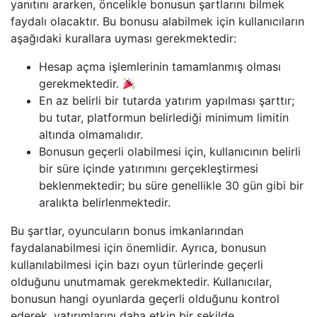
yanıtını ararken, öncelikle bonusun şartlarını bilmek
faydalı olacaktır. Bu bonusu alabilmek için kullanıcıların
aşağıdaki kurallara uyması gerekmektedir:
Hesap açma işlemlerinin tamamlanmış olması
gerekmektedir.
En az belirli bir tutarda yatırım yapılması şarttır;
bu tutar, platformun belirlediği minimum limitin
altında olmamalıdır.
Bonusun geçerli olabilmesi için, kullanıcının belirli
bir süre içinde yatırımını gerçekleştirmesi
beklenmektedir; bu süre genellikle 30 gün gibi bir
aralıkta belirlenmektedir.
Bu şartlar, oyuncuların bonus imkanlarından
faydalanabilmesi için önemlidir. Ayrıca, bonusun
kullanılabilmesi için bazı oyun türlerinde geçerli
olduğunu unutmamak gerekmektedir. Kullanıcılar,
bonusun hangi oyunlarda geçerli olduğunu kontrol
ederek, yatırımlarını daha etkin bir şekilde